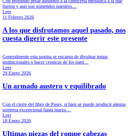
Con profundo pesar asistimos a la carniceria mediatica a la que
fueron y aun son sometidos nuestros…
Leer
11 Febrero 2026
A los que disfrutamos aquel pasado, nos
cuesta digerir este presente
Generalmente esta pagina se encarga de divulgar temas
institucionales o hacer cronicas de los parti…
Leer
29 Enero 2026
Un armado austero y equilibrado
Con el cierre del libro de Pases, si bien se puede producir alguna
sorpresa excepcional hasta marzo…
Leer
18 Enero 2026
Ultimas piezas del rompe cabezas