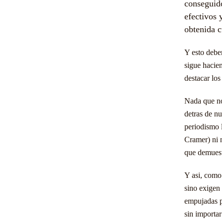
conseguido
efectivos 
obtenida c
Y
esto debem
sigue hacien
destacar lo
Nada que no
detras de nu
periodismo l
Cramer) ni 
que demuest
Y asi, como 
sino exigen
empujadas p
sin importa