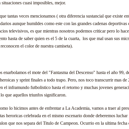
n situaciones cuasi imposibles, mejor.
que tantas veces mencionamos ( otra diferencia sustancial que existe ent
idarios aunque humildes como este con las grandes cadenas deportivas 
acios televisivos, es que mientras nosotros podemos criticar pero lo ha
nto hasta de saber quien es el 5 de la cuarta, los que mal usan sus mic
reconocen el color de nuestra camiseta).
s enarbolamos el mote del "Fantasma del Descenso" hasta el año 99, d
eroicas y sprint finales a todo trapo. Pero, nos toco transcurrir mas de
en el inframundo futbolistico hasta el retorno y muchas jovenes generac
o que aquellos triunfos significaron.
como lo hicimos antes de enfrentar a La Academia, vamos a traer al pres
stas heroricas celebrada en el mismo escenario donde deberemos luchar 
calon que nos separa del Titulo de Campeon. Ocurrio en la ultima fecha 