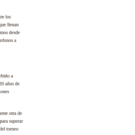
re los
que llenan
cemos desde
rofonos a
ebido a
 20 años de
iones
ente otra de
para superar
del torneo