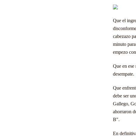
Que el ingr
disconforme 
cabezazo par
minuto para 
empezo con 
Que en ese 
desempate.
Que enfrente
debe ser un
Gallego, Go
ahorraron du
B".
En definitiv