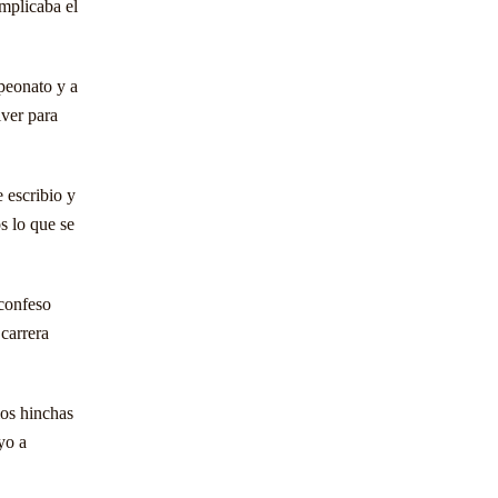
mplicaba el
peonato y a
iver para
 escribio y
s lo que se
 confeso
carrera
los hinchas
yo a