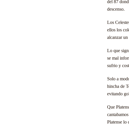
del 87 dond
descenso.
Los Celeste
ellos los co
alcanzar un
Lo que signi
se mal info
sufrio y cos
Solo a modo
hincha de T
evitando gol
Que Platens
cantabamos 
Platense lo