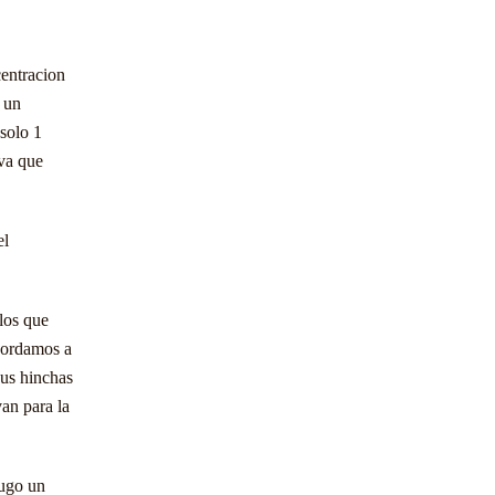
entracion
n un
 solo 1
iva que
el
los que
ecordamos a
sus hinchas
van para la
jugo un