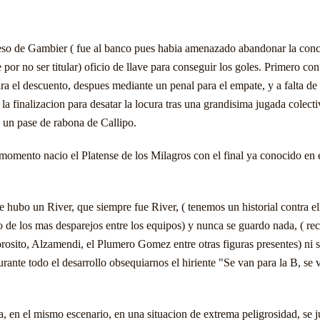
eso de Gambier ( fue al banco pues habia amenazado abandonar la conc
por no ser titular) oficio de llave para conseguir los goles. Primero co
a el descuento, despues mediante un penal para el empate, y a falta de
la finalizacion para desatar la locura tras una grandisima jugada colect
un pase de rabona de Callipo.
momento nacio el Platense de los Milagros con el final ya conocido en 
 hubo un River, que siempre fue River, ( tenemos un historial contra el
o de los mas desparejos entre los equipos) y nunca se guardo nada, ( r
rosito, Alzamendi, el Plumero Gomez entre otras figuras presentes) ni 
rante todo el desarrollo obsequiarnos el hiriente "Se van para la B, se 
a, en el mismo escenario, en una situacion de extrema peligrosidad, se 