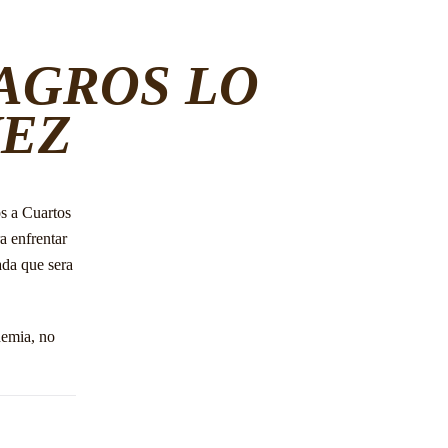
LAGROS LO
VEZ
s a Cuartos
a enfrentar
ada que sera
demia, no