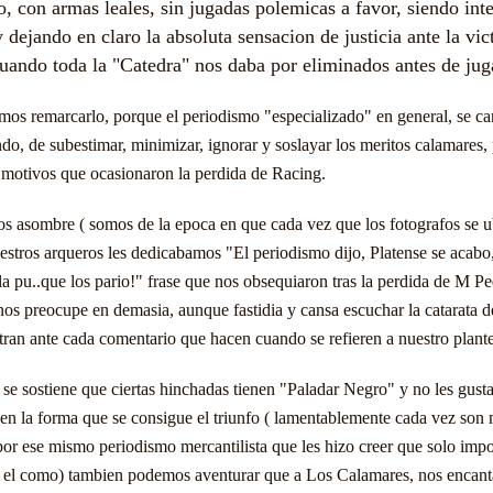
, con armas leales, sin jugadas polemicas a favor, siendo inte
y dejando en claro la absoluta sensacion de justicia ante la vic
uando toda la "Catedra" nos daba por eliminados antes de jug
os remarcarlo, porque el periodismo "especializado" en general, se ca
do, de subestimar, minimizar, ignorar y soslayar los meritos calamares,
s motivos que ocasionaron la perdida de Racing.
s asombre ( somos de la epoca en que cada vez que los fotografos se 
estros arqueros les dedicabamos "El periodismo dijo, Platense se acabo,
a pu..que los pario!" frase que nos obsequiaron tras la perdida de M P
nos preocupe en demasia, aunque fastidia y cansa escuchar la catarata d
ran ante cada comentario que hacen cuando se refieren a nuestro plante
se sostiene que ciertas hinchadas tienen "Paladar Negro" y no les gust
 en la forma que se consigue el triunfo ( lamentablemente cada vez son
or ese mismo periodismo mercantilista que les hizo creer que solo impo
r el como) tambien podemos aventurar que a Los Calamares, nos encant