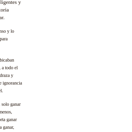
ligentes y
toria
ar.
nso y lo
 para
ubicaban
 a todo el
edraza y
e ignorancia
l.
a solo ganar
 menos,
rta ganar
a ganar,