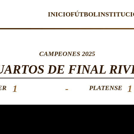
INICIO
FÚTBOL
INSTITUC
CAMPEONES 2025
UARTOS DE FINAL RIV
1
-
1
ER
PLATENSE