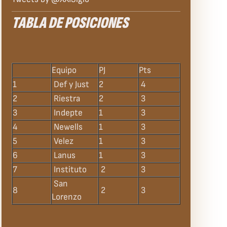
TABLA DE POSICIONES
Equipo
PJ
Pts
1
Def y Just
2
4
2
Riestra
2
3
3
Indepte
1
3
4
Newells
1
3
5
Velez
1
3
6
Lanus
1
3
7
Instituto
2
3
San
8
2
3
Lorenzo