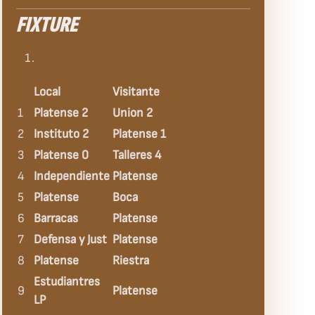
FIXTURE
Local
Visitante
1
Platense 2
Union 2
2
Instituto 2
Platense 1
3
Platense 0
Talleres 4
4
Independiente
Platense
5
Platense
Boca
6
Barracas
Platense
7
Defensa y Just
Platense
8
Platense
Riestra
Estudiantres
9
Platense
LP