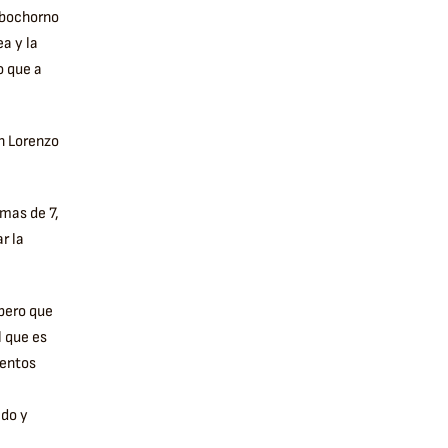
 bochorno
a y la
o que a
an Lorenzo
mas de 7,
r la
 pero que
l que es
ientos
ado y