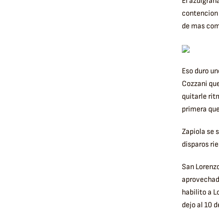
El azulgran
contencion 
de mas com
Eso duro un
Cozzani que
quitarle rit
primera que
Zapiola se 
disparos ri
San Lorenzo
aprovechado
habilito a L
dejo al 10 