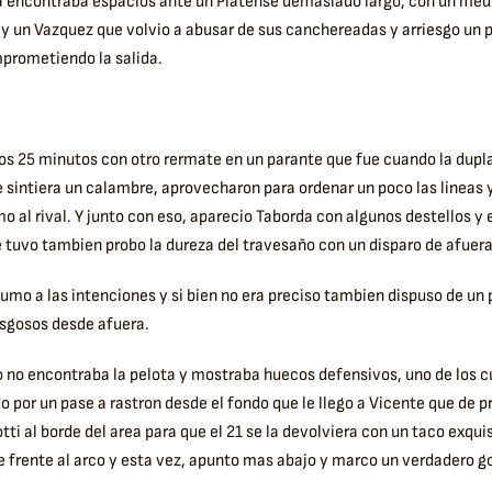
a encontraba espacios ante un Platense demasiado largo, con un medi
y un Vazquez que volvio a abusar de sus canchereadas y arriesgo un 
prometiendo la salida.
os 25 minutos con otro rermate en un parante que fue cuando la dupla 
 sintiera un calambre, aprovecharon para ordenar un poco las lineas 
mo al rival. Y junto con eso, aparecio Taborda con algunos destellos y 
 tuvo tambien probo la dureza del travesaño con un disparo de afuera
sumo a las intenciones y si bien no era preciso tambien dispuso de un 
esgosos desde afuera.
 no encontraba la pelota y mostraba huecos defensivos, uno de los c
 por un pase a rastron desde el fondo que le llego a Vicente que de p
otti al borde del area para que el 21 se la devolviera con un taco exqui
de frente al arco y esta vez, apunto mas abajo y marco un verdadero g