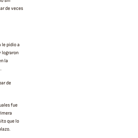
o sin
par de veces
le pidio a
y lograron
en la
.
par de
uales fue
rimera
sito que lo
olazo.