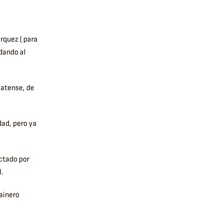
rquez ( para
dando al
latense, de
dad, pero ya
ctado por
l.
ainero