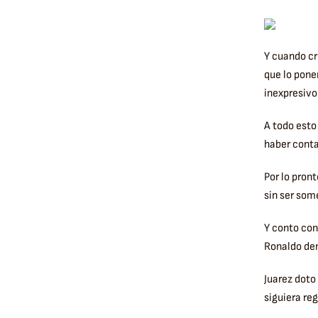
Y cuando cr
que lo pone
inexpresivo
A todo esto
haber conta
Por lo pron
sin ser som
Y conto con
Ronaldo den
Juarez doto
siguiera re