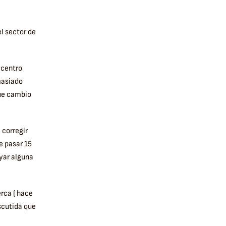
l sector de
 centro
masiado
que cambio
 corregir
e pasar 15
ayar alguna
rca ( hace
scutida que