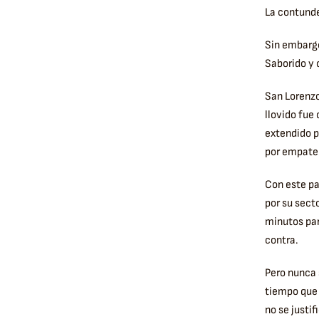
La contunde
Sin embargo
Saborido y 
San Lorenzo
llovido fue
extendido p
por empate
Con este pa
por su sect
minutos par
contra.
Pero nunca 
tiempo que 
no se justi