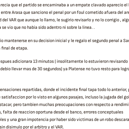
recia que el partido se encaminaba a un empate clavado aparecio el
entre Arasa que sanciono el penal por un foul cometido afuera del are
del VAR que aunque lo llamo, le sugirio revisarlo y no lo corrigio , alg
 se vio que no habia sido adentro ni sobre la linea. .
io mantenerse en su decision inicial y le regalo el segundo penal a S
 final de etapa.
spues adicionara 13 minutos ( insolitamente lo estuvieron revisando 
 debio llevar mas de 30 segundos) ya Platense no tuvo resto para logra
sensaciones repartidas, donde el incidente final tapa todo lo anterior,
 satisfaccion por lo visto en algunos pasajes, incluso la jugada del go
estacar, pero tambien muchas preocupaciones con respecto a rendim
s, falta de reaccion oportuna desde el banco, errores conceptuales
es y una gran impotencia por haber sido victimas de un robo descar
in disimulo por el arbitro y el VAR.