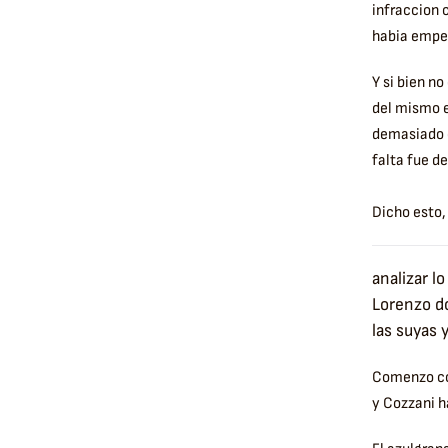
infraccion 
habia empez
Y si bien n
del mismo e
demasiado c
falta fue de
Dicho esto,
analizar l
Lorenzo d
las suyas 
Comenzo con
y Cozzani h