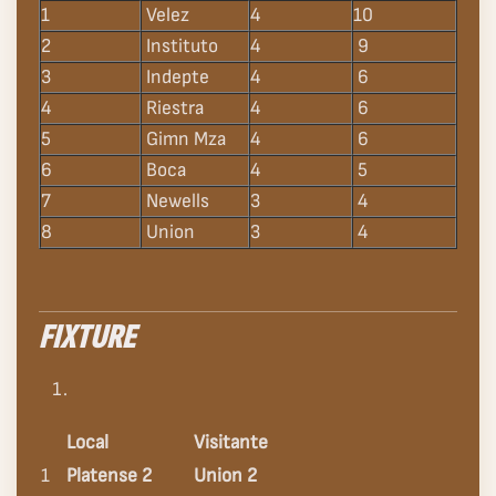
1
Velez
4
10
2
Instituto
4
9
3
Indepte
4
6
4
Riestra
4
6
5
Gimn Mza
4
6
6
Boca
4
5
7
Newells
3
4
8
Union
3
4
FIXTURE
Local
Visitante
1
Platense 2
Union 2