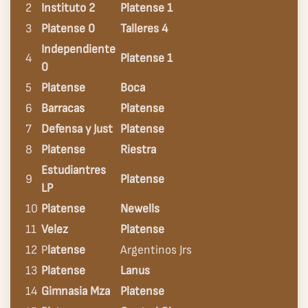
2
Instituto 2
Platense 1
3
Platense 0
Talleres 4
Independiente
4
Platense 1
0
5
Platense
Boca
6
Barracas
Platense
7
Defensa y Just
Platense
8
Platense
Riestra
Estudiantres
9
Platense
LP
10
Platense
Newells
11
Velez
Platense
12
P
latense
Argentinos Jrs
13
Platense
Lanus
14
Gimnasia Mza
Platense