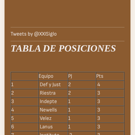
Tweets by @XXISiglo
TABLA DE POSICIONES
Equipo
PJ
Pts
1
Def y Just
2
4
2
Riestra
2
3
3
Indepte
1
3
4
Newells
1
3
5
Velez
1
3
6
Lanus
1
3